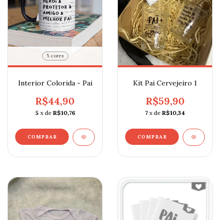
5 cores
Interior Colorida - Pai
Kit Pai Cervejeiro 1
R$44,90
R$59,90
5
x de
R$10,76
7
x de
R$10,34
COMPRAR