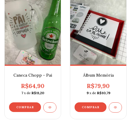
Caneca Chopp - Pai
Álbum Memória
R$64,90
R$79,90
7
x de
R$11,20
9
x de
R$10,79