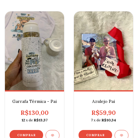
Garrafa Térmica - Pai
Azulejo Pai
R$130,00
R$59,90
12
x de
R$13,37
7
x de
R$10,34