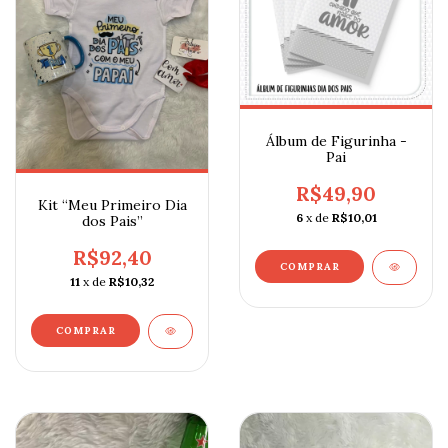
Álbum de Figurinha -
Pai
R$49,90
Kit “Meu Primeiro Dia
6
x de
R$10,01
dos Pais”
R$92,40
11
x de
R$10,32