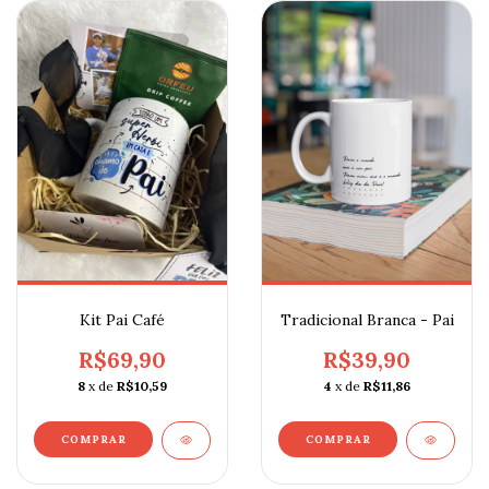
Kit Pai Café
Tradicional Branca - Pai
R$69,90
R$39,90
8
x de
R$10,59
4
x de
R$11,86