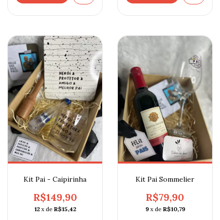
Kit Pai - Caipirinha
Kit Pai Sommelier
R$149,90
R$79,90
12
x de
R$15,42
9
x de
R$10,79