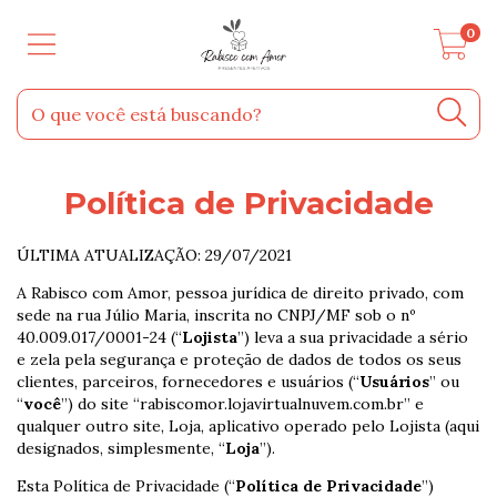
0
Política de Privacidade
ÚLTIMA ATUALIZAÇÃO: 29/07/2021
A Rabisco com Amor, pessoa jurídica de direito privado, com
sede na rua Júlio Maria, inscrita no CNPJ/MF sob o nº
4
0.009.017/0001-24
(“
Lojista
”) leva a sua privacidade a sério
e zela pela segurança e proteção de dados de todos os seus
clientes, parceiros, fornecedores e usuários (“
Usuários
” ou
“
você
”) do site “rabiscomor.lojavirtualnuvem.com.br” e
qualquer outro site, Loja, aplicativo operado pelo Lojista (aqui
designados, simplesmente, “
Loja
”).
Esta Política de Privacidade (“
Política de Privacidade
”)