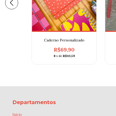
2025
Caderno Personalizado
0
R$69,90
9
8
x de
R$10,59
Departamentos
Início