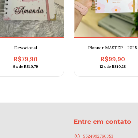
Devocional
Planner MASTER - 2025
R$79,90
R$99,90
9
x de
R$10,79
12
x de
R$10,28
Entre em contato
5524992766353