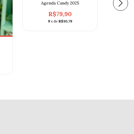
Agenda Candy 2025
R$79,90
9
x de
R$10,79
Agenda 