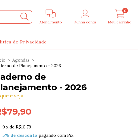
0
Atendimento
Minha conta
Meu carrinho
lítica de Privacidade
cio
>
Agendas
>
derno de Planejamento - 2026
aderno de
lanejamento - 2026
ique e veja!
R$79,90
9
x de
R$10,79
5% de desconto
pagando com Pix