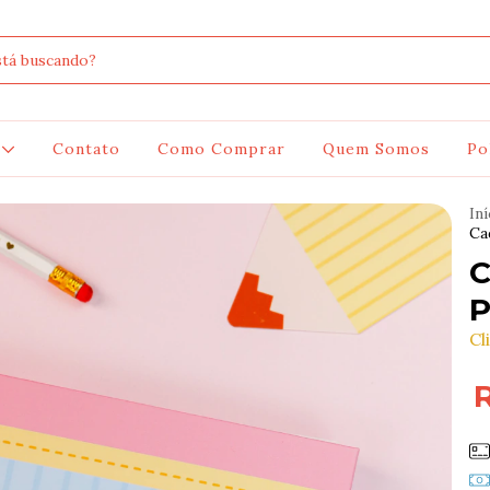
s
Contato
Como Comprar
Quem Somos
Po
Iní
Ca
C
P
Cl