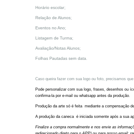
Horário escolar;
Relação de Alunos;
Eventos no Ano;
Listagem de Turma;
Avaliação/Notas Alunos;
Folhas Pautadas sem data.
Caso queira fazer com sua logo ou foto, precisamos que 
Pode personalizar com sua logo, frases, desenhos ou 
confirma-la por e-mail ou whatsapp antes da produção.
Produção da arte só é feita mediante a compensação d
A produção da caneca é iniciada somente após a sua ap
Finalize a compra normalmente e nos envie as informaç
redirecionado direto para o APP) ou para nosso email:
r