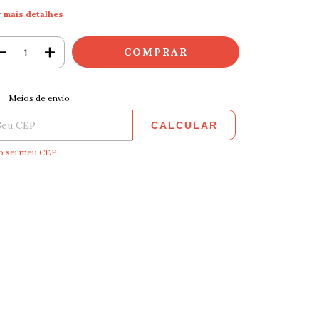
r mais detalhes
ALTERAR CEP
regas para o CEP:
Meios de envio
CALCULAR
o sei meu CEP